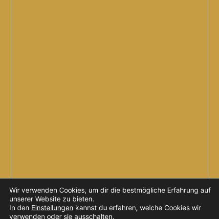
Wir verwenden Cookies, um dir die bestmögliche Erfahrung auf
unserer Website zu bieten.
In den
Einstellungen
kannst du erfahren, welche Cookies wir
verwenden oder sie ausschalten.